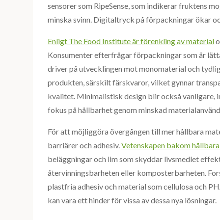
sensorer som RipeSense, som indikerar fruktens mo
minska svinn. Digitaltryck på förpackningar ökar o
Enligt The Food Institute är förenkling av material
o
Konsumenter efterfrågar förpackningar som är lätta 
driver på utvecklingen mot monomaterial och tydli
produkten, särskilt färskvaror, vilket gynnar tra
kvalitet. Minimalistisk design blir också vanligare, i
fokus på hållbarhet genom minskad materialanvänd
För att möjliggöra övergången till mer hållbara mate
barriärer och adhesiv.
Vetenskapen bakom hållbara 
beläggningar och lim som skyddar livsmedlet effek
återvinningsbarheten eller komposterbarheten. For
plastfria adhesiv och material som cellulosa och 
kan vara ett hinder för vissa av dessa nya lösningar.