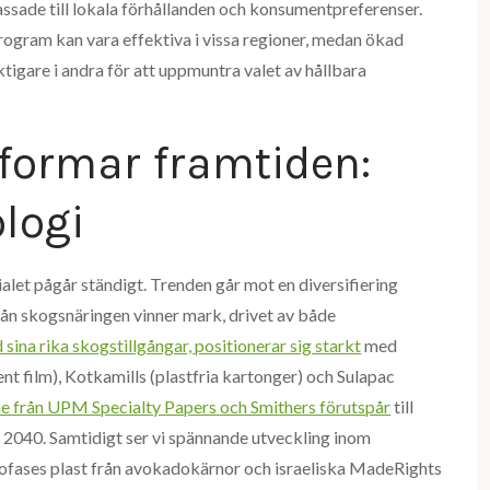
ssade till lokala förhållanden och konsumentpreferenser.
ogram kan vara effektiva i vissa regioner, medan ökad
ktigare i andra för att uppmuntra valet av hållbara
formar framtiden:
logi
let pågår ständigt. Trenden går mot en diversifiering
rån skogsnäringen vinner mark, drivet av både
 sina rika skogstillgångar, positionerar sig starkt
med
t film), Kotkamills (plastfria kartonger) och Sulapac
ie från UPM Specialty Papers och Smithers förutspår
till
l 2040. Samtidigt ser vi spännande utveckling inom
iofases plast från avokadokärnor och israeliska MadeRights