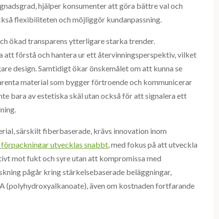
gnadsgrad, hjälper konsumenter att göra bättre val och
ckså flexibiliteten och möjliggör kundanpassning.
ch ökad transparens ytterligare starka trender.
att förstå och hantera ur ett återvinningsperspektiv, vilket
gare design. Samtidigt ökar önskemålet om att kunna se
nsparenta material som bygger förtroende och kommunicerar
nte bara av estetiska skäl utan också för att signalera ett
ning.
rial, särskilt fiberbaserade, krävs innovation inom
förpackningar utvecklas snabbt
, med fokus på att utveckla
tivt mot fukt och syre utan att kompromissa med
skning pågår kring stärkelsebaserade beläggningar,
PHA (polyhydroxyalkanoate), även om kostnaden fortfarande