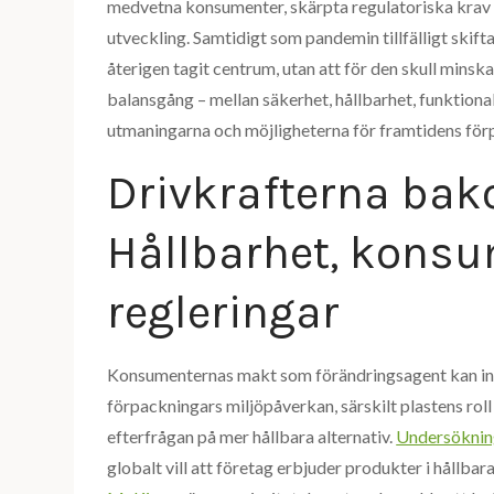
medvetna konsumenter, skärpta regulatoriska krav o
utveckling. Samtidigt som pandemin tillfälligt skif
återigen tagit centrum, utan att för den skull minsk
balansgång – mellan säkerhet, hållbarhet, funktiona
utmaningarna och möjligheterna för framtidens för
Drivkrafterna bak
Hållbarhet, kons
regleringar
Konsumenternas makt som förändringsagent kan in
förpackningars miljöpåverkan, särskilt plastens roll 
efterfrågan på mer hållbara alternativ.
Undersöknin
globalt vill att företag erbjuder produkter i hållba