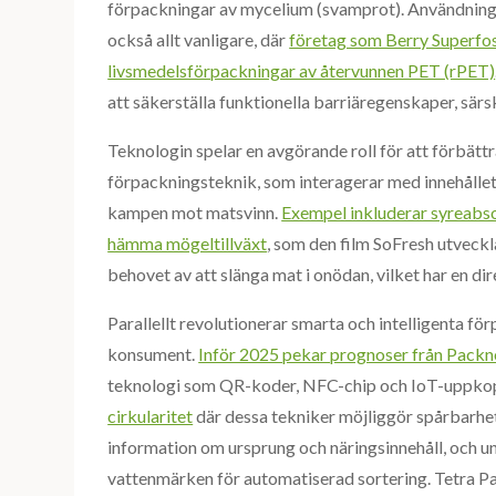
förpackningar av mycelium (svamprot). Användninge
också allt vanligare, där
företag som Berry Superfo
livsmedelsförpackningar av återvunnen PET (rPET)
att säkerställa funktionella barriäregenskaper, särs
Teknologin spelar en avgörande roll för att förbättr
förpackningsteknik, som interagerar med innehållet f
kampen mot matsvinn.
Exempel inkluderar syreabsor
hämma mögeltillväxt
, som den film SoFresh utveck
behovet av att slänga mat i onödan, vilket har en di
Parallellt revolutionerar smarta och intelligenta f
konsument.
Inför 2025 pekar prognoser från Pack
teknologi som QR-koder, NFC-chip och IoT-uppko
cirkularitet
där dessa tekniker möjliggör spårbarhe
information om ursprung och näringsinnehåll, och u
vattenmärken för automatiserad sortering. Tetra P