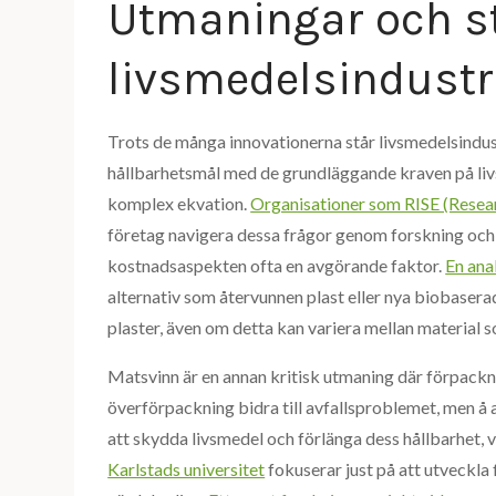
Utmaningar och st
livsmedelsindustr
Trots de många innovationerna står livsmedelsindus
hållbarhetsmål med de grundläggande kraven på livs
komplex ekvation.
Organisationer som RISE (Researc
företag navigera dessa frågor genom forskning och
kostnadsaspekten ofta en avgörande faktor.
En ana
alternativ som återvunnen plast eller nya biobaserad
plaster, även om detta kan variera mellan material
Matsvinn är en annan kritisk utmaning där förpackni
överförpackning bidra till avfallsproblemet, men å
att skydda livsmedel och förlänga dess hållbarhet, v
Karlstads universitet
fokuserar just på att utveckl