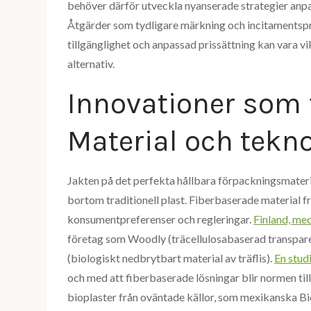
behöver därför utveckla nyanserade strategier anpa
Åtgärder som tydligare märkning och incitamentspr
tillgänglighet och anpassad prissättning kan vara vi
alternativ.
Innovationer som 
Material och tekno
Jakten på det perfekta hållbara förpackningsmateria
bortom traditionell plast. Fiberbaserade material f
konsumentpreferenser och regleringar.
Finland, med
företag som Woodly (träcellulosabaserad transparen
(biologiskt nedbrytbart material av träflis).
En stud
och med att fiberbaserade lösningar blir normen til
bioplaster från oväntade källor, som mexikanska B