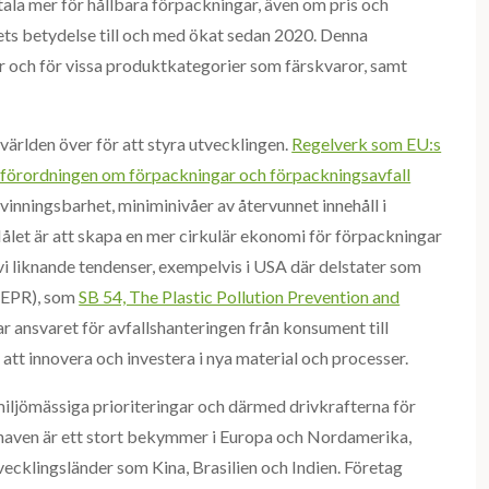
ala mer för hållbara förpackningar, även om pris och
sets betydelse till och med ökat sedan 2020. Denna
der och för vissa produktkategorier som färskvaror, samt
världen över för att styra utvecklingen.
Regelverk som EU:s
 förordningen om förpackningar och förpackningsavfall
inningsbarhet, miniminivåer av återvunnet innehåll i
let är att skapa en mer cirkulär ekonomi för förpackningar
i liknande tendenser, exempelvis i USA där delstater som
 (EPR), som
SB 54, The Plastic Pollution Prevention and
ttar ansvaret för avfallshanteringen från konsument till
att innovera och investera i nya material och processer.
miljömässiga prioriteringar och därmed drivkrafterna för
 haven är ett stort bekymmer i Europa och Nordamerika,
vecklingsländer som Kina, Brasilien och Indien. Företag