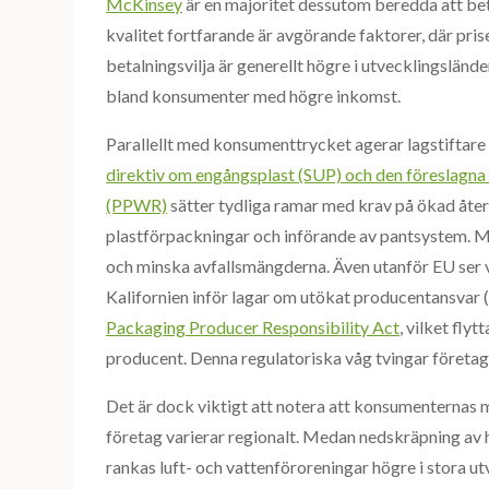
McKinsey
är en majoritet dessutom beredda att bet
kvalitet fortfarande är avgörande faktorer, där pri
betalningsvilja är generellt högre i utvecklingslän
bland konsumenter med högre inkomst.
Parallellt med konsumenttrycket agerar lagstiftare 
direktiv om engångsplast (SUP) och den föreslagna
(PPWR)
sätter tydliga ramar med krav på ökad återv
plastförpackningar och införande av pantsystem. Må
och minska avfallsmängderna. Även utanför EU ser v
Kalifornien inför lagar om utökat producentansvar
Packaging Producer Responsibility Act
, vilket fly
producent. Denna regulatoriska våg tvingar företag 
Det är dock viktigt att notera att konsumenternas 
företag varierar regionalt. Medan nedskräpning av
rankas luft- och vattenföroreningar högre i stora ut