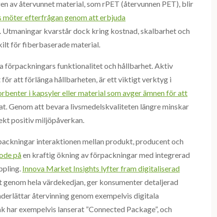
n av återvunnet material, som rPET (återvunnen PET), blir
s möter efterfrågan genom att erbjuda
. Utmaningar kvarstår dock kring kostnad, skalbarhet och
kilt för fiberbaserade material.
a förpackningars funktionalitet och hållbarhet. Aktiv
ör att förlänga hållbarheten, är ett viktigt verktyg i
benter i kapsyler eller material som avger ämnen för att
lat. Genom att bevara livsmedelskvaliteten längre minskar
rekt positiv miljöpåverkan.
örpackningar interaktionen mellan produkt, producent och
node på
en kraftig ökning av förpackningar med integrerad
ppling.
Innova Market Insights lyfter fram digitaliserad
t genom hela värdekedjan, ger konsumenter detaljerad
nderlättar återvinning genom exempelvis digitala
ak har exempelvis lanserat ”Connected Package”, och