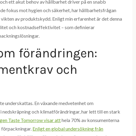
ch ett akut behov av hållbarhet driver på en snabb
tade fokus mot hygien och säkerhet, har hållbarhetsfrågan
a vikten av produktskydd. Enligt min erfarenhet är det denna
litet och kostnadseffektivitet – som definierar
packningslösningar.
om förändringen:
umentkrav och
te underskattas. En växande medvetenhet om
i nedskräpning och klimatförändringar, har lett till en stark
gen Taste Tomorrow visar att
hela 70% av konsumenterna
ra förpackningar.
Enligt en global undersökning från