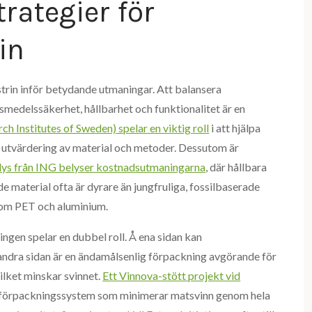
rategier för
in
trin inför betydande utmaningar. Att balansera
medelssäkerhet, hållbarhet och funktionalitet är en
h Institutes of Sweden) spelar en viktig roll
i att hjälpa
 utvärdering av material och metoder. Dessutom är
lys från ING belyser kostnadsutmaningarna
, där hållbara
e material ofta är dyrare än jungfruliga, fossilbaserade
 som PET och aluminium.
ngen spelar en dubbel roll. Å ena sidan kan
 andra sidan är en ändamålsenlig förpackning avgörande för
ilket minskar svinnet.
Ett Vinnova-stött projekt vid
a förpackningssystem som minimerar matsvinn genom hela