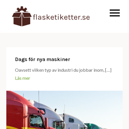
Skip
to
Allt du behöver
flasketik
content
veta om industri
och produktion
Dags för nya maskiner
Oavsett vilken typ av industri du jobbar inom, […]
Läs mer